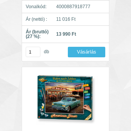
Vonalkód:
4000887918777
Ár (nettó) :
11 016 Ft
Ár (bruttó)
13 990 Ft
(27 %):
db