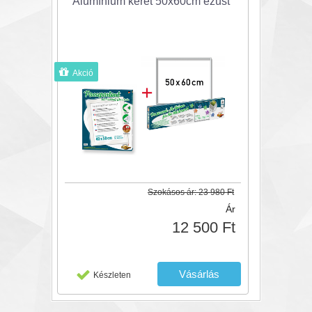
Alumínium keret 50x60cm ezüst
Akció
Szokásos ár:
23 980 Ft
Ár
12 500 Ft
Készleten